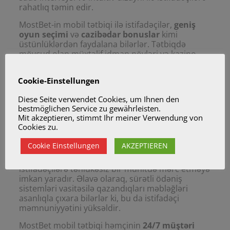
rahatlıq təmin edir.
MostBet-in mobil tətbiqi ilə istifadəçilər,
geniş
oyun seçimi
və
cazibədar bonuslar
kimi
üstünlüklərdən faydalana bilərlər. Tətbiqdə
mövcud olan müxtəlif idman növləri və kazino
oyunları, hər kəsin zövqünə uyğun seçim
etməsinə imkan yaradır. Həmçinin, tətbiq
Cookie-Einstellungen
vasitəsilə təqdim olunan xüsusi təkliflər və
bonuslar, istifadəçilərin qazanma şansını artırır.
Diese Seite verwendet Cookies, um Ihnen den
MostBet-in bu cür bonus siyasəti, mərc edənlər
bestmöglichen Service zu gewährleisten.
arasında populyarlığını daha da artırır.
Mit akzeptieren, stimmt Ihr meiner Verwendung von
Cookies zu.
Tətbiqin təhlükəsizlik aspektləri də xüsusi diqqət
çəkir. İstifadəçilərin şəxsi məlumatlarının
Cookie Einstellungen
AKZEPTIEREN
qorunması üçün MostBet,
müasir şifrələmə
texnologiyalarından
istifadə edir. Bu da
istifadəçilərə təhlükəsiz bir mühitdə mərc etməyə
imkan yaradır. Əlavə olaraq, sürətli ödəniş
sistemləri vasitəsilə qazandıqları məbləğləri
asanlıqla çıxara bilərlər ki, bu da istifadəçi
məmnuniyyətini yüksəldir.
MostBet mobil tətbiqi həmçinin
24/7 müştəri