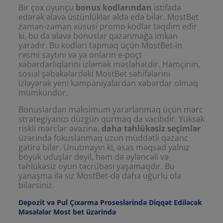
Bir çox oyunçu
bonus kodlarından
istifadə
edərək əlavə üstünlüklər əldə edə bilər. MostBet
zaman-zaman xüsusi promo kodlar təqdim edir
ki, bu da əlavə bonuslar qazanmağa imkan
yaradır. Bu kodları tapmaq üçün MostBet-in
rəsmi saytını və ya onların e-poçt
xəbərdarlıqlarını izləmək məsləhətdir. Həmçinin,
sosial şəbəkələrdəki MostBet səhifələrini
izləyərək yeni kampaniyalardan xəbərdar olmaq
mümkündür.
Bonuslardan maksimum yararlanmaq üçün mərc
strategiyanızı düzgün qurmaq da vacibdir. Yüksək
riskli mərclər əvəzinə,
daha təhlükəsiz seçimlər
üzərində fokuslanmaq uzun müddətli qazanc
gətirə bilər. Unutmayın ki, əsas məqsəd yalnız
böyük uduşlar deyil, həm də əyləncəli və
təhlükəsiz oyun təcrübəsi yaşamaqdır. Bu
yanaşma ilə siz MostBet-də daha uğurlu ola
bilərsiniz.
Depozit və Pul Çıxarma Proseslərində Diqqət Ediləcək
Məsələlər Most bet üzərində