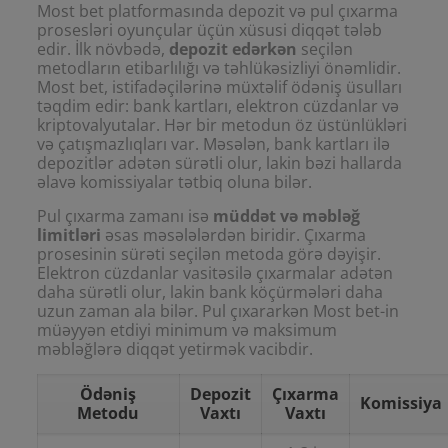
Most bet platformasında depozit və pul çıxarma
prosesləri oyunçular üçün xüsusi diqqət tələb
edir. İlk növbədə,
depozit edərkən
seçilən
metodların etibarlılığı və təhlükəsizliyi önəmlidir.
Most bet, istifadəçilərinə müxtəlif ödəniş üsulları
təqdim edir: bank kartları, elektron cüzdanlar və
kriptovalyutalar. Hər bir metodun öz üstünlükləri
və çatışmazlıqları var. Məsələn, bank kartları ilə
depozitlər adətən sürətli olur, lakin bəzi hallarda
əlavə komissiyalar tətbiq oluna bilər.
Pul çıxarma zamanı isə
müddət və məbləğ
limitləri
əsas məsələlərdən biridir. Çıxarma
prosesinin sürəti seçilən metoda görə dəyişir.
Elektron cüzdanlar vasitəsilə çıxarmalar adətən
daha sürətli olur, lakin bank köçürmələri daha
uzun zaman ala bilər. Pul çıxararkən Most bet-in
müəyyən etdiyi minimum və maksimum
məbləğlərə diqqət yetirmək vacibdir.
Ödəniş
Depozit
Çıxarma
Komissiya
Metodu
Vaxtı
Vaxtı