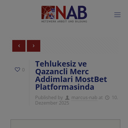
Tehlukesiz ve
Qazancli Merc
0
Addimlari MostBet
Platformasinda
Published by
marcus-nab
at
10.
Dezember 2025