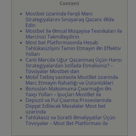
Content
Mostbet üzərində Fərqli Mərc
Strategiyalarını Sınayaraq Qazanc Əldə
Edin
Mostbet ilə Əmsal Müqayisə Texnikaları ilə
Mərcinizi Təkmilləşdirin
Most bet Platformasında Hesab
Təhlükəsizliyini Təmin Etməyin Ən Effektiv
Yolları
Canlı Mərcdə Uğur Qazanmaq Üçün Hansı
Strategiyalardan İstifadə Etməlisiniz? –
Tövsiyələr Mostbet-dən
Mobil Tətbiq vasitəsilə MostBet üzərində
Mərc Etməyin Rahatlığı və Üstünlükləri
Bonusları Maksimuma Çıxarmağın Ən
Yaxşı Yolları – İpuçları MostBet ilə
Depozit və Pul Çıxarma Proseslərində
Diqqət Ediləcək Məsələlər Most bet
üzərində
Təhlükəsiz və Sürətli Əməliyyatlar Üçün
Tövsiyələr – Most Bet Platforması ilə