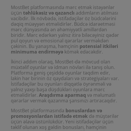
MostBet platformasında mərc etmək istəyənlər
üçün
təhlükəsiz və qazanclı
addımların atılması
vacibdir. İlk növbədə, istifadəçilər öz büdcələrini
dəqiq müəyyən etməlidirlər. Büdcə idarəetməsi
mərc dünyasında ən əhəmiyyətli amillərdən
biridir. Mərc edərkən yalnız itirə biləcəyiniz qədər
pul qoyun və emosional qərarlar verməkdən
çəkinin. Bu yanaşma, həmçinin
potensial itkiləri
minimuma endirməyə
kömək edəcəkdir.
İkinci addım olaraq, MostBet-də mövcud olan
müxtəlif oyunlar və idman növləri ilə tanış olun.
Platforma geniş çeşiddə oyunlar təqdim edir,
lakin hər birinin öz qaydaları və strategiyaları var.
İstifadəçilər bu oyunları diqqətlə öyrənməli və
yalnız yaxşı başa düşdükləri oyunlara mərc
etməlidirlər.
Araşdırma aparmaq
və məlumatlı
qərarlar vermək qazanma şansınızı artıracaqdır.
MostBet platformasında
bonuslardan və
promosyonlardan istifadə etmək
də müştərilər
üçün əlavə üstünlükdür. Yeni istifadəçilər üçün
təklif olunan xoş gəldin bonusları, həmçinin