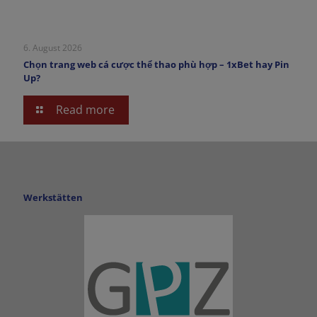
6. August 2026
Chọn trang web cá cược thể thao phù hợp – 1xBet hay Pin
Up?
Read more
Werkstätten