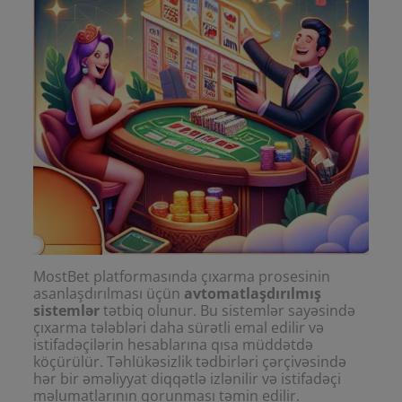
MostBet platformasında çıxarma prosesinin
asanlaşdırılması üçün
avtomatlaşdırılmış
sistemlər
tətbiq olunur. Bu sistemlər sayəsində
çıxarma tələbləri daha sürətli emal edilir və
istifadəçilərin hesablarına qısa müddətdə
köçürülür. Təhlükəsizlik tədbirləri çərçivəsində
hər bir əməliyyat diqqətlə izlənilir və istifadəçi
məlumatlarının qorunması təmin edilir.