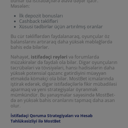
bunlar da istifadəçilərə əlavə dəyər qatır.
Məsələn:
İlk depozit bonusları
Cashback təklifləri
Xüsusi tədbirlər üçün artırılmış oranlar
Bu cür təkliflərdən faydalanaraq, oyunçular öz
balanslarını artıraraq daha yüksək məbləğlərdə
bahis edə bilərlər.
Nəhayət,
istifadəçi rəyləri
və forumlarda
müzakirələr də faydalı ola bilər. Digər oyunçuların
təcrübələri və tövsiyələri, hansı hadisələrin daha
yüksək potensial qazanc gətirdiyini müəyyən
etməkdə köməkçi ola bilər. MostBet icmalarında
iştirak edərək, digər istifadəçilərlə fikir mübadiləsi
aparmaq və yeni strategiyalar öyrənmək
mümkündür. Bu yanaşmalar sayəsində MostBet-
də ən yüksək bahis oranlarını tapmaq daha asan
olur.
İstifadəçi Qoruma Strategiyaları və Hesab
Təhlükəsizliyi ilə MostBet