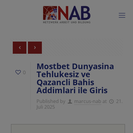
Mostbet Dunyasina
Tehlukesiz ve
0
Qazancli Bahis
Addimlari ile Giris
Published by
marcus-nab
at
21.
Juli 2025