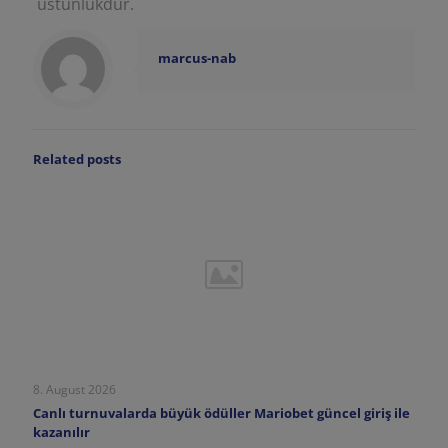
üstünlükdür.
marcus-nab
Related posts
8. August 2026
Canlı turnuvalarda büyük ödüller Mariobet güncel giriş ile
kazanılır