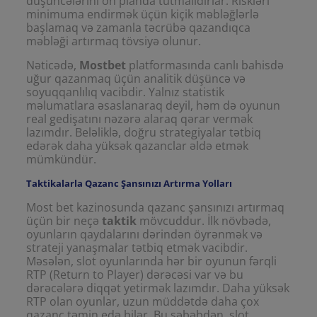
düşüncələrini ön planda tutmalıdırlar. Riskləri
minimuma endirmək üçün kiçik məbləğlərlə
başlamaq və zamanla təcrübə qazandıqca
məbləği artırmaq tövsiyə olunur.
Nəticədə,
Mostbet
platformasında canlı bahisdə
uğur qazanmaq üçün analitik düşüncə və
soyuqqanlılıq vacibdir. Yalnız statistik
məlumatlara əsaslanaraq deyil, həm də oyunun
real gedişatını nəzərə alaraq qərar vermək
lazımdır. Beləliklə, doğru strategiyalar tətbiq
edərək daha yüksək qazanclar əldə etmək
mümkündür.
Taktikalarla Qazanc Şansınızı Artırma Yolları
Most bet kazinosunda qazanc şansınızı artırmaq
üçün bir neçə
taktik
mövcuddur. İlk növbədə,
oyunların qaydalarını dərindən öyrənmək və
strateji yanaşmalar tətbiq etmək vacibdir.
Məsələn, slot oyunlarında hər bir oyunun fərqli
RTP (Return to Player) dərəcəsi var və bu
dərəcələrə diqqət yetirmək lazımdır. Daha yüksək
RTP olan oyunlar, uzun müddətdə daha çox
qazanc təmin edə bilər. Bu səbəbdən, slot