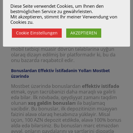
Diese Seite verwendet Cookies, um Ihnen den
Nəhayət, MostBet tətbiqi təhlükəsizlik
bestmöglichen Service zu gewährleisten.
baxımından da yüksək səviyyədədir.
SSL
Mit akzeptieren, stimmt Ihr meiner Verwendung von
şifrələmə texnologiyası
sayəsində bütün
Cookies zu.
maliyyə əməliyyatları və şəxsi məlumatlar
qorunur. Bu da istifadəçilərin özlərini təhlükəsiz
Cookie Einstellungen
AKZEPTIEREN
hiss etmələrini təmin edir və onlara rahatlıqla
mərc etməyə imkan verir. Ümumilikdə, MostBet
mobil tətbiqi müasir dövrün tələblərinə uyğun
olaraq dizayn edilmiş bir platformadır ki, bu da
onu bazarda rəqabətcil edir.
Bonuslardan Effektiv İstifadənin Yolları Mostbet
üzərində
Mostbet üzərində bonuslardan
effektiv istifadə
etmək, oyun təcrübənizi daha maraqlı və gəlirli
edə bilər. İlk növbədə, qeydiyyat zamanı təqdim
olunan
xoş gəldin bonusları
ilə başlamaq
vacibdir. Bu bonuslar, ilk depozitinizin müəyyən
faizini əlavə olaraq hesabınıza yükləyir. Misal
üçün, 100 AZN depozit etdikdə, əlavə 100% bonus
əldə edə bilərsiniz. Bu bonusları mərc etməzdən
əvvəl, onların qaydalarını və şərtlərini diqqətlə