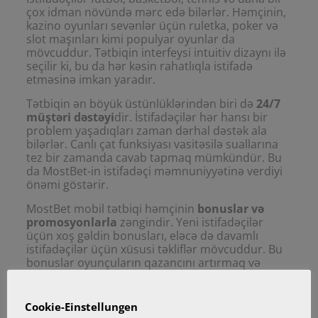
çox idman növündə mərc edə bilərlər. Həmçinin,
kazino oyunları sevənlər üçün ruletka, poker və
slot maşınları kimi populyar oyunlar da
mövcuddur. Tətbiqin interfeysi intuitiv dizaynı ilə
seçilir ki, bu da hər kəsin rahatlıqla istifadə
etməsinə imkan yaradır.
Tətbiqin ən böyük üstünlüklərindən biri də
24/7
müştəri dəstəyi
dir. İstifadəçilər hər hansı bir
problem yaşadıqları zaman dərhal dəstək ala
bilərlər. Canlı çat funksiyası vasitəsilə suallarına
tez bir zamanda cavab tapmaq mümkündür. Bu
da MostBet-in istifadəçi məmnuniyyətinə verdiyi
önəmi göstərir.
MostBet mobil tətbiqi həmçinin
bonuslar və
promosyonlarla
zəngindir. Yeni istifadəçilər
üçün xoş gəldin bonusları, eləcə də davamlı
istifadəçilər üçün xüsusi təkliflər mövcuddur. Bu
bonuslar oyunçuların qazancını artırmaq və
onları daha çox oynamağa təşviq etmək
məqsədini güdür. Məsələn, ilk depozitdə 100%-ə
qədər bonus əldə etmək mümkündür ki, bu da
Cookie-Einstellungen
oyuna başlamaq üçün əla fürsətdir.