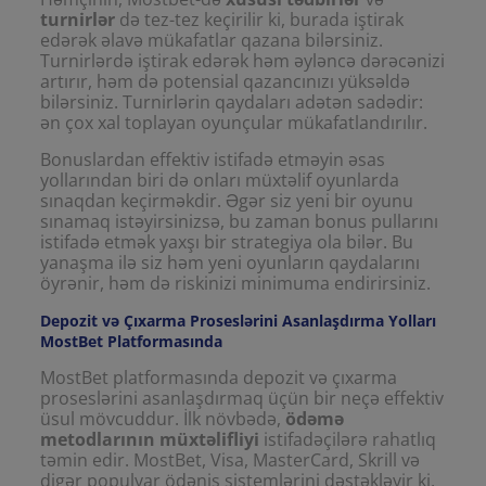
turnirlər
də tez-tez keçirilir ki, burada iştirak
edərək əlavə mükafatlar qazana bilərsiniz.
Turnirlərdə iştirak edərək həm əyləncə dərəcənizi
artırır, həm də potensial qazancınızı yüksəldə
bilərsiniz. Turnirlərin qaydaları adətən sadədir:
ən çox xal toplayan oyunçular mükafatlandırılır.
Bonuslardan effektiv istifadə etməyin əsas
yollarından biri də onları müxtəlif oyunlarda
sınaqdan keçirməkdir. Əgər siz yeni bir oyunu
sınamaq istəyirsinizsə, bu zaman bonus pullarını
istifadə etmək yaxşı bir strategiya ola bilər. Bu
yanaşma ilə siz həm yeni oyunların qaydalarını
öyrənir, həm də riskinizi minimuma endirirsiniz.
Depozit və Çıxarma Proseslərini Asanlaşdırma Yolları
MostBet Platformasında
MostBet platformasında depozit və çıxarma
proseslərini asanlaşdırmaq üçün bir neçə effektiv
üsul mövcuddur. İlk növbədə,
ödəmə
metodlarının müxtəlifliyi
istifadəçilərə rahatlıq
təmin edir. MostBet, Visa, MasterCard, Skrill və
digər populyar ödəniş sistemlərini dəstəkləyir ki,