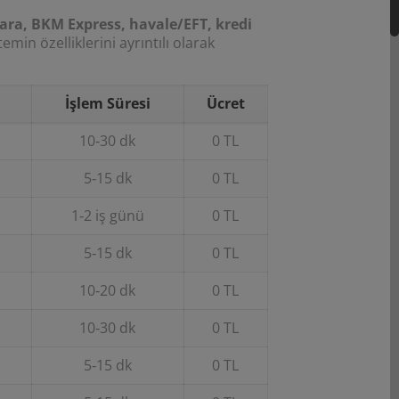
ara, BKM Express, havale/EFT, kredi
min özelliklerini ayrıntılı olarak
İşlem Süresi
Ücret
10‑30 dk
0 TL
5‑15 dk
0 TL
1‑2 iş günü
0 TL
5‑15 dk
0 TL
10‑20 dk
0 TL
10‑30 dk
0 TL
5‑15 dk
0 TL