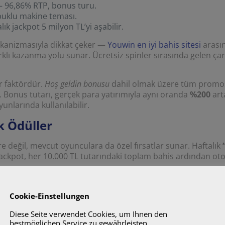
– 96,86% RTP, bonus turu.
buklu makine teması.
lık jackpot 5 milyon TL’yi aşabilir.
anizmasıyla dikkat çeker —
Youwin en iyi bahis sitesi
arasın
klı kazanma yolu sunar. Ücretsiz spinler sırasında gelen ça
ir faktördür.
Hoş geldin bonusu
dahil olmak üzere tüm promo
r. Bonus tutarı, gerçek para yatırımıyla aynı oranda
%200
art
unlarında kullanılabilir.
k Ödüller
 değil, mevcut oyunculara da özel fırsatlar sunar. Haftalık
 Jackpot, her 10.000 TL tutarındaki toplam bahis ardından otom
Cookie-Einstellungen
Depozito
Bonus Miktarı
Çe
Diese Seite verwendet Cookies, um Ihnen den
 TL
%150 + 100 TL spin
40
bestmöglichen Service zu gewährleisten.