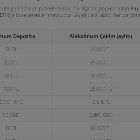
ini geniş bir yelpazede sunar. Türkiye’de popüler olan
Pap
 ETH)
gibi seçenekler mevcuttur. Aşağıdaki tablo, her bir yönte
mum Depozito
Maksimum Çekim (aylık)
50 TL
20.000 TL
100 TL
15.000 TL
150 TL
30.000 TL
100 TL
25.000 TL
0,001 BTC
0,5 BTC
50 CAD
5.000 CAD
20 TL
10.000 TL