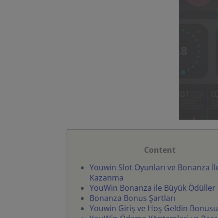
Content
Youwin Slot Oyunları ve Bonanza İl
Kazanma
YouWin Bonanza ile Büyük Ödüller
Bonanza Bonus Şartları
Youwin Giriş ve Hoş Geldin Bonusu