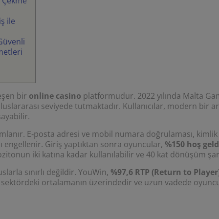
a Çekme
ş ile
Güvenli
etleri
eşen bir
online casino
platformudur. 2022 yılında Malta Gam
 uluslararası seviyede tutmaktadır. Kullanıcılar, modern bir
ayabilir.
amlanır. E‑posta adresi ve mobil numara doğrulaması, kimlik
 engellenir. Giriş yaptıktan sonra oyuncular,
%150 hoş geld
ozitonun iki katına kadar kullanılabilir ve 40 kat dönüşüm şar
larla sınırlı değildir. YouWin,
%97,6 RTP (Return to Player
 sektördeki ortalamanın üzerindedir ve uzun vadede oyuncu