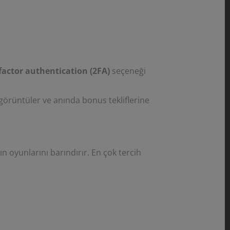
factor authentication (2FA)
seçeneği
rüntüler ve anında bonus tekliflerine
n oyunlarını barındırır. En çok tercih