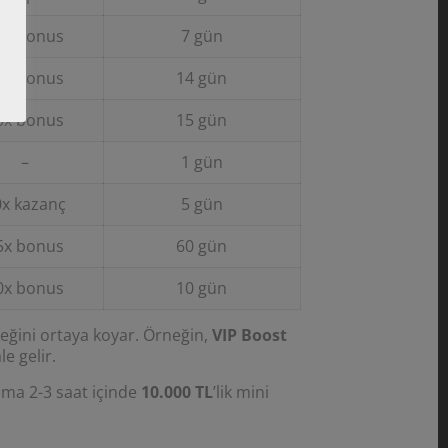
5x bonus
7 gün
0x bonus
14 gün
5x bonus
15 gün
–
1 gün
0x kazanç
5 gün
5x bonus
60 gün
0x bonus
10 gün
ceğini ortaya koyar. Örneğin,
VIP Boost
e gelir.
lama 2-3 saat içinde
10.000 TL
’lik mini