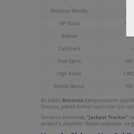
Bonanza Weekly
200
VIP Boost
500
Reload
50 
Cashback
–
Free Spins
100
High Roller
1.00
Mobile Bonus
100
Bu tablo,
Bonanza
kampanyasının çeşitlili
bonusu, yüksek bahisli oyuncular için cazi
Bonanza sürecinde,
“Jackpot Tracker”
ca
jackpot’a ulaşabilir. Büyük jackpotlar ise ge