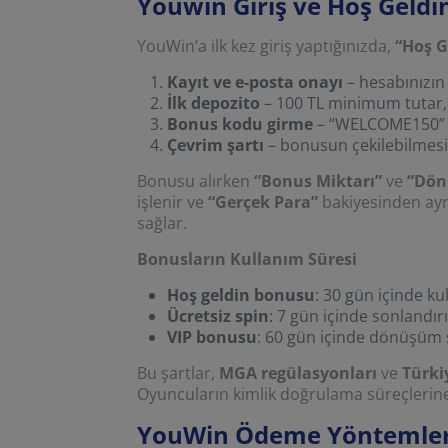
Youwin Giriş ve Hoş Geldi
YouWin’a ilk kez giriş yaptığınızda,
“Hoş G
Kayıt ve e‑posta onayı
– hesabınızın
İlk depozito
– 100 TL minimum tutar
Bonus kodu girme
– “WELCOME150” k
Çevrim şartı
– bonusun çekilebilmesi 
Bonusu alırken
“Bonus Miktarı”
ve
“Dön
işlenir ve
“Gerçek Para”
bakiyesinden ayr
sağlar.
Bonusların Kullanım Süresi
Hoş geldin bonusu
: 30 gün içinde kul
Ücretsiz spin
: 7 gün içinde sonlandırı
VIP bonusu
: 60 gün içinde dönüşüm 
Bu şartlar,
MGA regülasyonları
ve
Türki
Oyuncuların kimlik doğrulama süreçlerine
YouWin Ödeme Yöntemleri